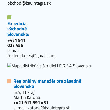
obchod@bauintegra.sk
Expedícia
východné
Slovensko:
+421 911
023 456
e-mail:
frederikberes@gmail.com
Regionálny manažér pre západné
Slovensko
(BA, TT kraj)
Martin Katona
+421 917 591 451
e-mail:
katona@bauintegra.sk