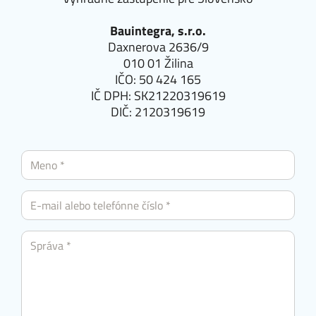
Bauintegra, s.r.o.
Daxnerova 2636/9
010 01 Žilina
IČO: 50 424 165
IČ DPH: SK21220319619
DIČ: 2120319619