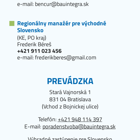
e-mail:
bencur@bauintegra.sk
Regionálny manažér pre východné
Slovensko
(KE, PO kraj)
Frederik Béreš
+421 911 023 456
e-mail:
frederikberes@gmail.com
PREVÁDZKA
Stará Vajnorská 1
831 04 Bratislava
(Vchod z Bojnickej ulice)
Telefón:
+421 948 114 397
E-mail:
poradenstvoba@bauintegra.sk
Výhradné zastúpenie pre Slovensko